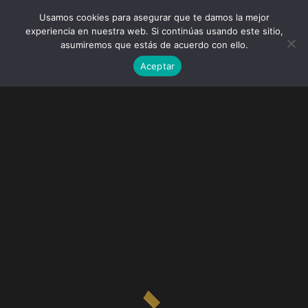
Usamos cookies para asegurar que te damos la mejor
experiencia en nuestra web. Si continúas usando este sitio,
asumiremos que estás de acuerdo con ello.
Aceptar
Uncategorized
ABRIL 22, 2019
2019 Mato Film Festival Live Awards
Ceremony Updates
This study shows us where the pipeline for women and
people of color is robust and where more support is
needed movies of the past didn’t fare...
READ MORE