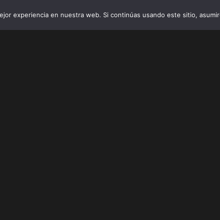
jor experiencia en nuestra web. Si continúas usando este sitio, asumi
INICIO
VIBRO AI
EMPRESAS Y 
FEEL FREE TO
Contact Us
Nombre
*