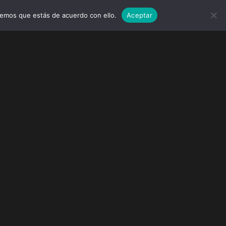
remos que estás de acuerdo con ello.
Aceptar
MARCAS
EVENTOS
WEDDINGS
CONTACTO