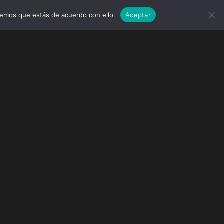
remos que estás de acuerdo con ello.
Aceptar
MARCAS
EVENTOS
WEDDINGS
CONTACTO