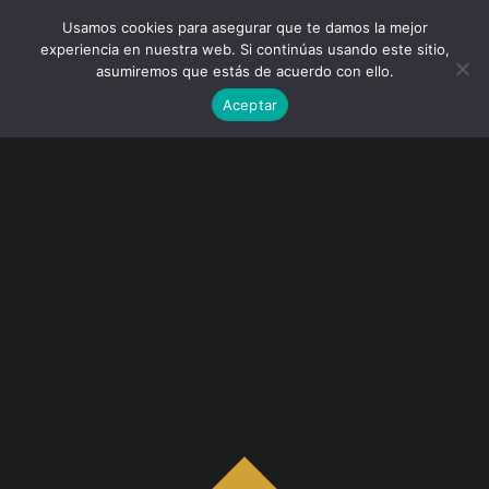
Usamos cookies para asegurar que te damos la mejor
experiencia en nuestra web. Si continúas usando este sitio,
asumiremos que estás de acuerdo con ello.
Aceptar
Nothing Found
It seems we can’t find what you’re looking for.
Perhaps searching can help.