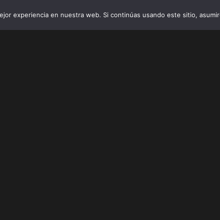
jor experiencia en nuestra web. Si continúas usando este sitio, asumi
INICIO
VIBRO AI
EMPRESAS Y 