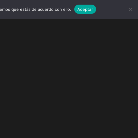
remos que estás de acuerdo con ello.
Aceptar
MARCAS
EVENTOS
WEDDINGS
CONTACTO