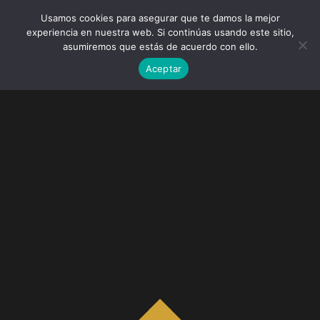
Usamos cookies para asegurar que te damos la mejor
experiencia en nuestra web. Si continúas usando este sitio,
asumiremos que estás de acuerdo con ello.
Aceptar
Gala Aragón Alimentos 2019 –
Javier Matinero
El cocinero Javier Matinero ha conseguido que su
restaurante El Trasiego (Barbastro) sea uno de los
establecimientos culinarios más importantes de
Aragón.
· Grabación y edición:
Vibro
&
Socioººº
· Cliente:
Aragón Alimentos
/
Gobierno de Aragón