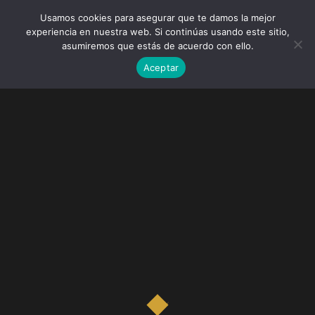
Usamos cookies para asegurar que te damos la mejor
experiencia en nuestra web. Si continúas usando este sitio,
asumiremos que estás de acuerdo con ello.
Aceptar
IACS – Investigadores
Una de las 7 piezas audiovisuales realizadas para el
IACS, en Zaragoza. En este video, Ana Cenarro nos
explica más en profundidad sobre su campo de
investigación.
· Grabación y edición:
Vibro
&
Socioººº
· Cliente:
IACS