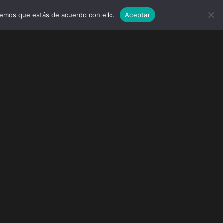
remos que estás de acuerdo con ello.
Aceptar
MARCAS
EVENTOS
WEDDINGS
CONTACTO