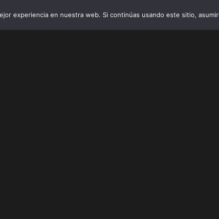
jor experiencia en nuestra web. Si continúas usando este sitio, asumi
INICIO
VIBRO AI
EMPRESAS Y 