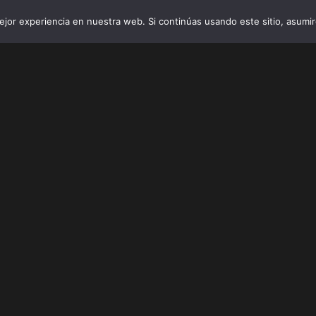
jor experiencia en nuestra web. Si continúas usando este sitio, asumi
INICIO
VIBRO AI
EMPRESAS Y 
 (Teruel), que abre nuevas fronteras para HMY.