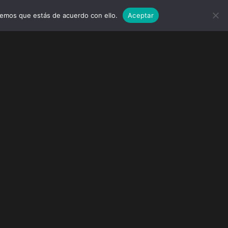
remos que estás de acuerdo con ello.
Aceptar
MARCAS
EVENTOS
WEDDINGS
CONTACTO