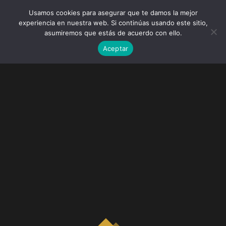
Usamos cookies para asegurar que te damos la mejor
experiencia en nuestra web. Si continúas usando este sitio,
asumiremos que estás de acuerdo con ello.
Aceptar
Perfumería Clapés Ibiza
Una de las cadenas de perfumería referentes de la
isla de Ibiza. Pura iluminación y pulcritud, así es
Clapés.
· Grabación y edición:
Vibro
&
Socioººº
· Cliente:
HMY Group