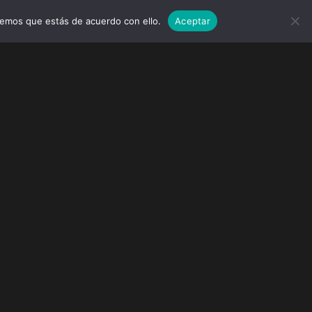
remos que estás de acuerdo con ello.
Aceptar
MARCAS
EVENTOS
WEDDINGS
CONTACTO