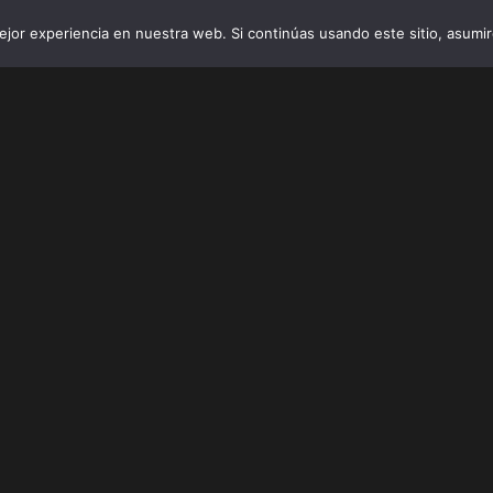
jor experiencia en nuestra web. Si continúas usando este sitio, asumi
INICIO
VIBRO AI
EMPRESAS Y 