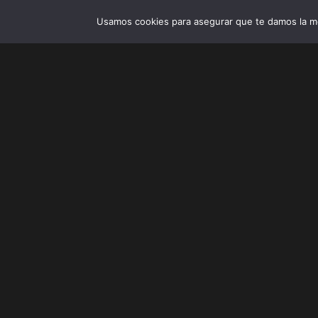
Usamos cookies para asegurar que te damos la me