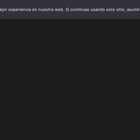
jor experiencia en nuestra web. Si continúas usando este sitio, asumi
INICIO
VIBRO AI
EMPRESAS Y 