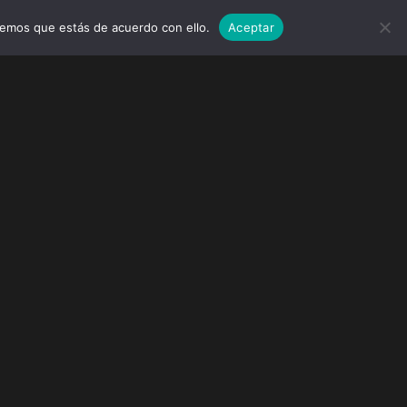
remos que estás de acuerdo con ello.
Aceptar
MARCAS
EVENTOS
WEDDINGS
CONTACTO