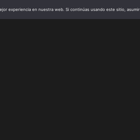
jor experiencia en nuestra web. Si continúas usando este sitio, asumi
INICIO
VIBRO AI
EMPRESAS Y 