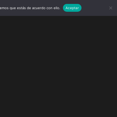
remos que estás de acuerdo con ello.
Aceptar
MARCAS
EVENTOS
WEDDINGS
CONTACTO