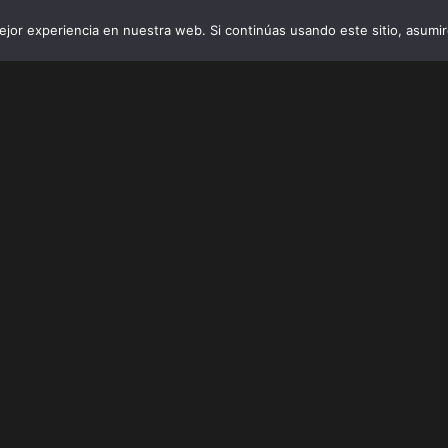
jor experiencia en nuestra web. Si continúas usando este sitio, asumi
INICIO
VIBRO AI
EMPRESAS Y 